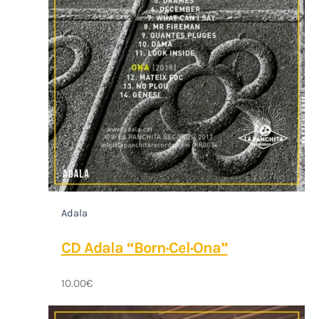
Adala
CD Adala “Born·Cel·Ona”
10.00
€