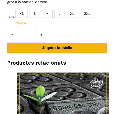
grec a la part del darrere.
XS
S
M
L
XL
2XL
Talla
Neteja
quantitat
de
-
+
Samarreta
"Gerros"
Afegeix a la cistella
Productes relacionats