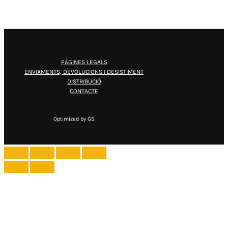
25.00€
a
30.00€
PÀGINES LEGALS
ENVIAMENTS, DEVOLUCIONS I DESISTIMENT
DISTRIBUCIÓ
CONTACTE
Optimized by GS