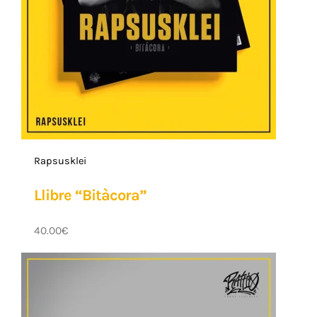
Rapsusklei
Llibre “Bitàcora”
40.00
€