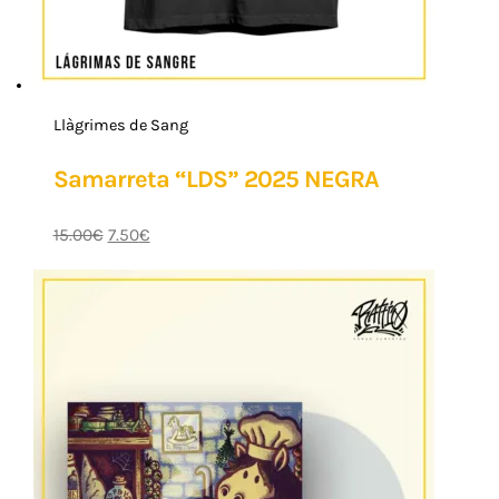
Llàgrimes de Sang
Samarreta “LDS” 2025 NEGRA
15.00
€
7.50
€