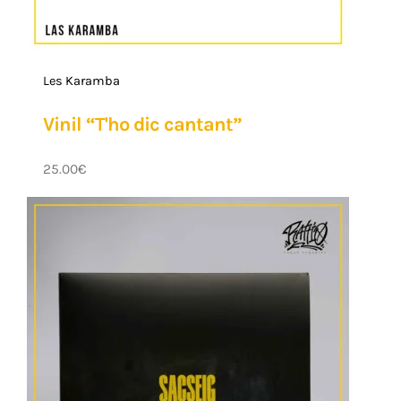
Les Karamba
Vinil “T'ho dic cantant”
25.00
€