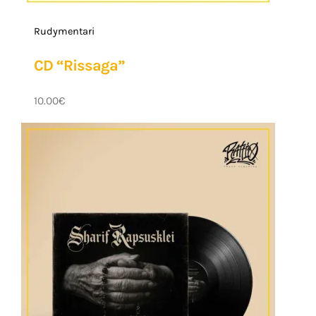
Rudymentari
CD “Rissaga”
10.00
€