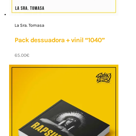
La Sra. Tomasa
Pack dessuadora + vinil “1040”
65.00
€