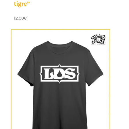
tigre”
12.00
€