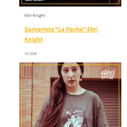
Ebri Knight
Samarreta “La Pacha” Ebri
Knight
15.00
€