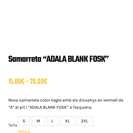
Samarreta “ADALA BLANK FOSK”
Interval
15.00
€
–
20.00
€
de
Nova samarreta color negre amb els dissenys en vermell de
preus:
“A” al pit i “ADALA BLANK FOSK” a l'esquena.
15.00€
S
M
L
XL
2XL
Talla
Neteja