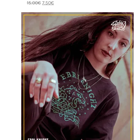
15.00
€
7.50
€