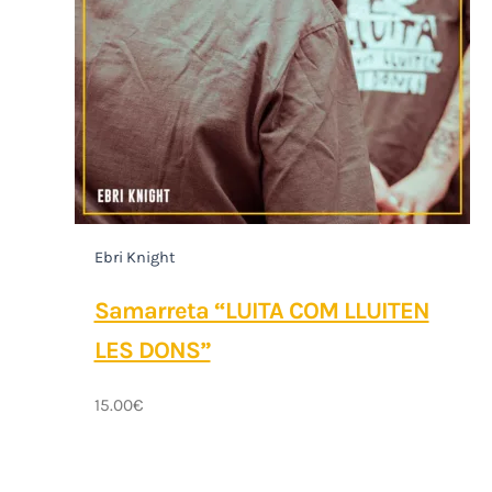
Ebri Knight
Samarreta “LUITA COM LLUITEN
LES DONS”
15.00
€