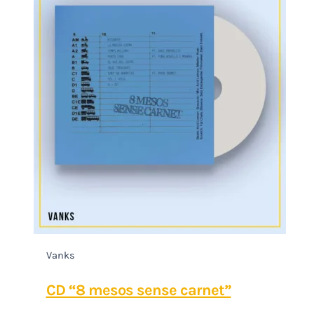
Vanks
CD “8 mesos sense carnet”