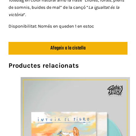
Totebag en color natural amb la frase “Lliures, fortes, plens
de somnis, buides de mal” de la cançó “
La igualtat és la
victòria
“.
Disponibilitat:
Només en queden 1 en estoc
quantitat
Afegeix a la cistella
de
Totebag
"Lliures,
Productes relacionats
fortes"