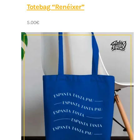
Totebag “Renéixer”
5.00
€