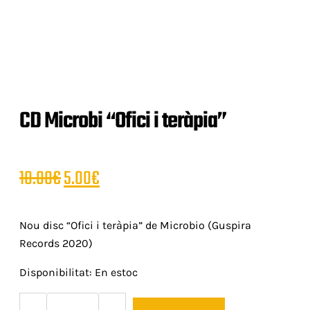
CD Microbi “Ofici i teràpia”
El
El
10.00
€
5.00
€
preu
preu
Nou disc “Ofici i teràpia” de Microbio (Guspira
original
actual
Records 2020)
era:
és:
Disponibilitat:
En estoc
quantitat