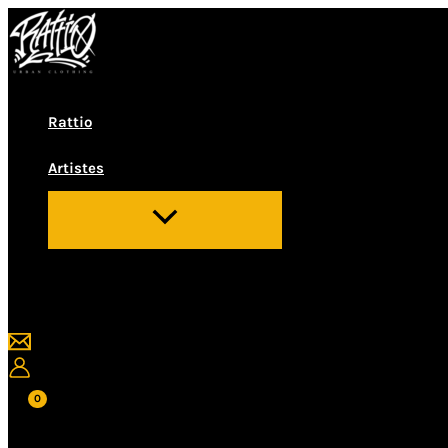
Vés
al
contingut
Rattio
Artistes
Cerca