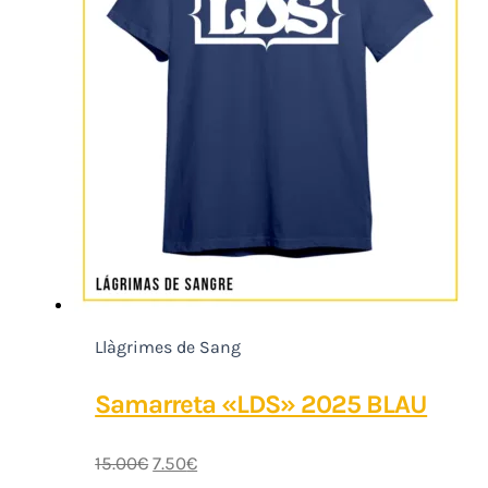
Llàgrimes de Sang
Samarreta «LDS» 2025 BLAU
15.00
€
7.50
€