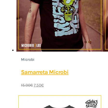
Microbi
Samarreta Microbi
15.00
€
7.50
€