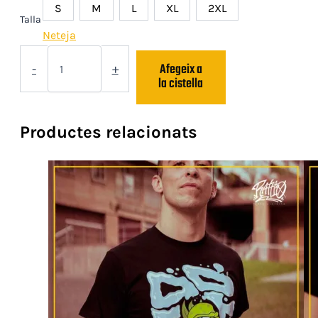
S
M
L
XL
2XL
Talla
Neteja
quantitat
Afegeix a
de
-
+
la cistella
Camiseta
«LDS»
2025
GRANATE
Productes relacionats