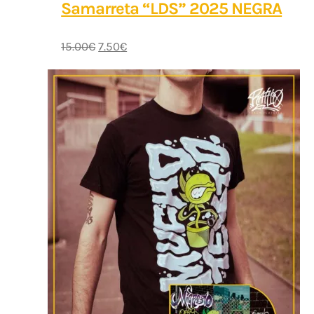
Samarreta “LDS” 2025 NEGRA
15.00
€
7.50
€