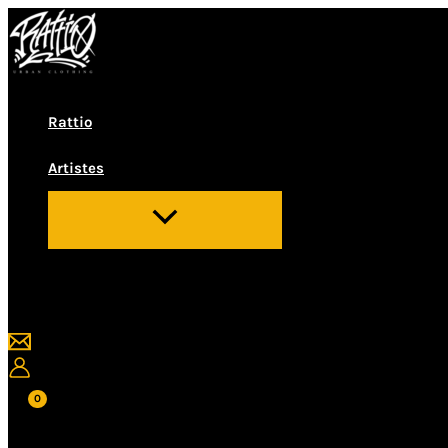
Vés
al
contingut
Rattio
Artistes
Cerca