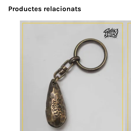
Trons!"
Productes relacionats