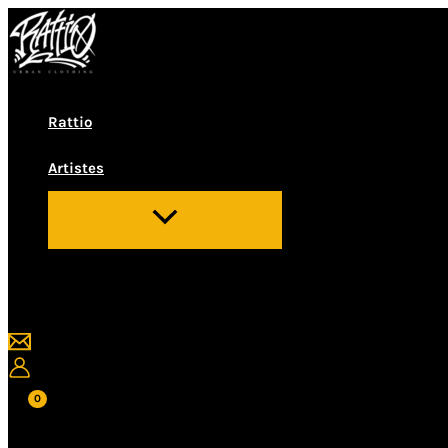
Vés
al
contingut
Rattio
Artistes
Cerca