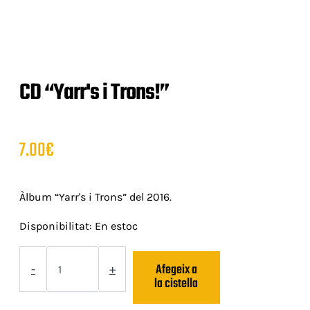
CD “Yarr's i Trons!”
7.00
€
Àlbum “Yarr's i Trons” del 2016.
Disponibilitat:
En estoc
quantitat
Afegeix a
de
-
+
la cistella
CD
"Yarr's
i