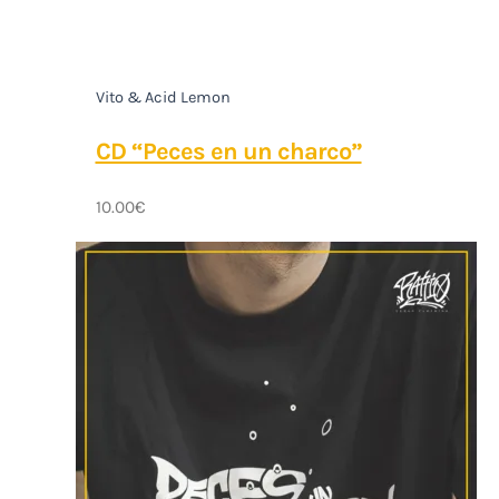
Vito & Acid Lemon
CD “Peces en un charco”
10.00
€