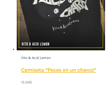
Vito & Acid Lemon
Camiseta “Peces en un charco”
15.00
€