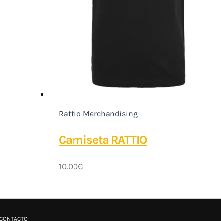
Rattio Merchandising
Camiseta RATTIO
10.00
€
CONTACTO