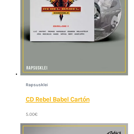
Rapsusklei
CD Rebel Babel Cartón
5.00
€