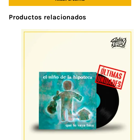
Incurables"
cantidad
Productos relacionados