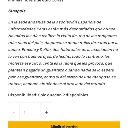
Primera novela de Guiu Cortés.
original
actual
Sinopsis
era:
es:
En la sede andaluza de la Asociación Española de
Enfermedades Raras están más desbordados que nunca.
15.50€.
14.75€.
No todos los días reciben la visita de uno de los magnates
más ricos del país, dispuesto a donar miles de euros por la
causa. Ernesto y Delfín, dos habituales de la asociación no
lo ven con buenos ojos, de hecho, todo lo contrario, les
molesta ese circo. Tanta es la rabia que les provoca, que
plantean pegarle un guantazo cuando nadie se lo espere,
pero ese guantazo, como si del aleteo de una mariposa se
tratase, acabará sintiéndose al otro lado del mundo.
Disponibilidad:
Solo quedan 2 disponibles
Novela
"El
-
+
Diario
de
Añadir al carrito
los