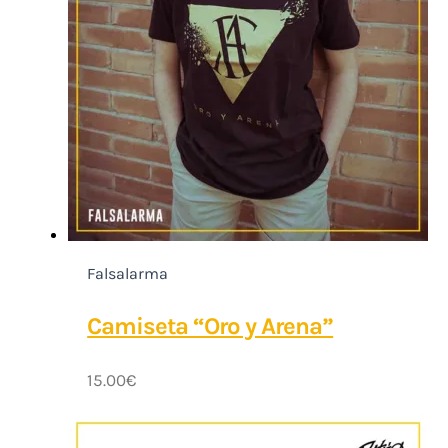
Falsalarma
Camiseta “Oro y Arena”
15.00
€