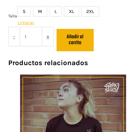
S
M
L
XL
2XL
Talla
Limpiar
Camiseta
Añadir al
"LLUITA
-
+
carrito
COM
LLUITEN
LES
DONES"
Productos relacionados
cantidad