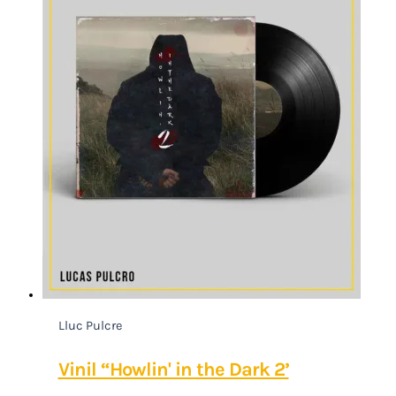
Lluc Pulcre
Vinil “Howlin' in the Dark 2’